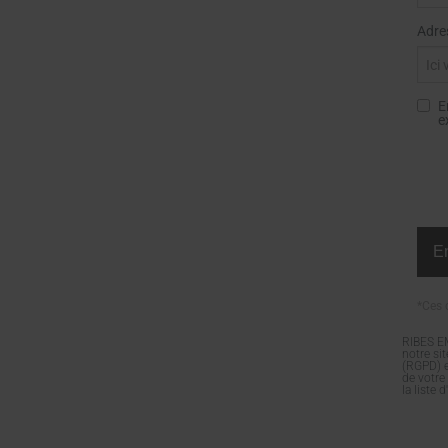
Adres
E
e
*Ces 
RIBES EM
notre si
(RGPD) e
de votre
la liste