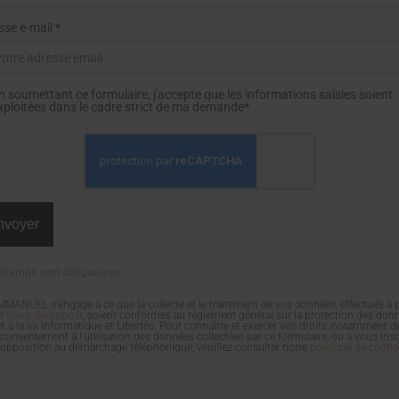
se e-mail *
n soumettant ce formulaire, j'accepte que les informations saisies soient
xploitées dans le cadre strict de ma demande*
champs sont obligatoires
MANUEL s'engage à ce que la collecte et le traitement de vos données, effectués à p
te
tours-deurope.fr
, soient conformes au règlement général sur la protection des don
t à la loi Informatique et Libertés. Pour connaître et exercer vos droits, notamment de
 consentement à l'utilisation des données collectées par ce formulaire, ou à vous insc
 d'opposition au démarchage téléphonique, veuillez consulter notre
politique de confid