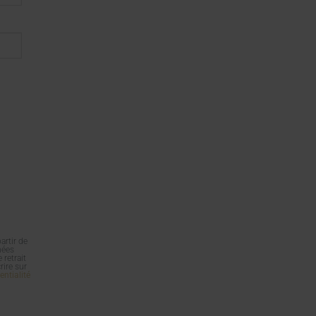
artir de
nées
 retrait
rire sur
entialité